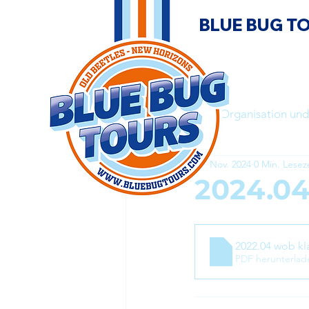
BLUE BUG T
Alle Beiträge
Organisation und
18. Nov. 2024
0 Min. Lesez
2024.04
2022.04 wob kl
PDF herunterlad