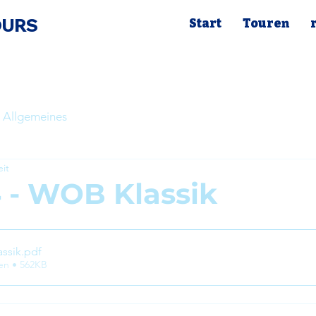
OURS
Start
Touren
 Allgemeines
eit
 - WOB Klassik
assik
.pdf
en • 562KB